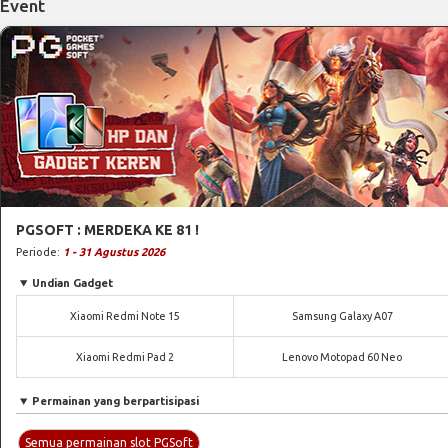
Event
PGSOFT : MERDEKA KE 81 !
Periode:
1 - 31 Agustus 2026
Undian Gadget
Xiaomi Redmi Note 15
Samsung Galaxy A07
Xiaomi Redmi Pad 2
Lenovo Motopad 60 Neo
Permainan yang berpartisipasi
Semua permainan slot PGSoft