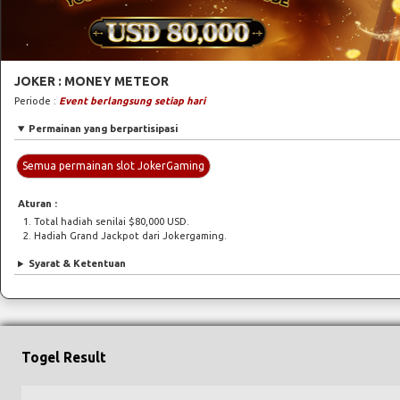
JOKER : MONEY METEOR
Periode :
Event berlangsung setiap hari
Permainan yang berpartisipasi
Semua permainan slot JokerGaming
Aturan :
Total hadiah senilai $80,000 USD.
Hadiah Grand Jackpot dari Jokergaming.
Syarat & Ketentuan
Togel Result