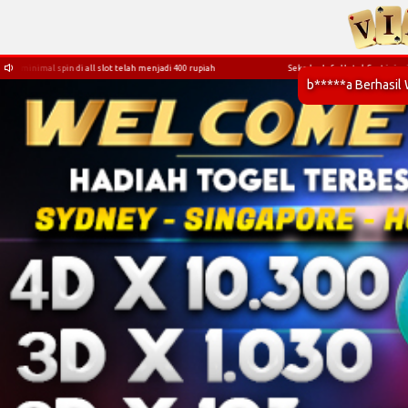
i all slot telah menjadi 400 rupiah
Sekedar Info Untuk Saat ini minimal spin di all sl
b*****a Berhasil