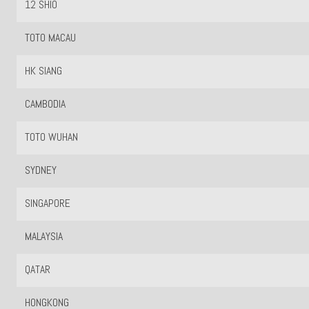
HONGKONG LOTTO
SYDNEY LOTTO