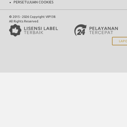
PERSETUJUAN COOKIES
© 2015 - 2026 Copyright VIP138.
All Rights Reserved.
LAPO