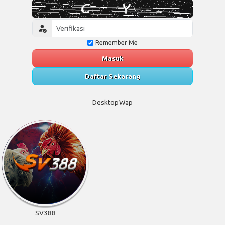
Remember Me
Masuk
Daftar Sekarang
Desktop
Wap
SV388