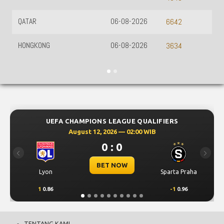
QATAR
06-08-2026
6642
HONGKONG
06-08-2026
3634
UEFA CHAMPIONS LEAGUE QUALIFIERS
August 12, 2026 — 02:00 WIB
0 : 0
Previous
Next
BET NOW
Lyon
Sparta Praha
S
1
0.86
-1
0.96
TENTANG KAMI