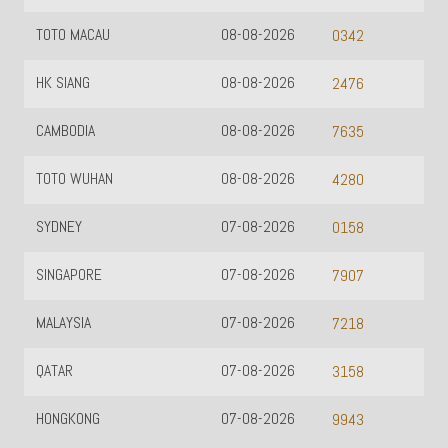
TOTO MACAU
08-08-2026
0342
HK SIANG
08-08-2026
2476
CAMBODIA
08-08-2026
7635
TOTO WUHAN
08-08-2026
4280
SYDNEY
07-08-2026
0158
SINGAPORE
07-08-2026
7907
MALAYSIA
07-08-2026
7218
QATAR
07-08-2026
3158
HONGKONG
07-08-2026
9943